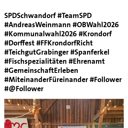
SPDSchwandorf #TeamSPD
#AndreasWeinmann #OBWahl2026
#Kommunalwahl2026 #Krondorf
#Dorffest #FFKrondorfRicht
#TeichgutGrabinger #Spanferkel
#Fischspezialitäten #Ehrenamt
#GemeinschaftErleben
#MiteinanderFüreinander #Follower
#@Follower