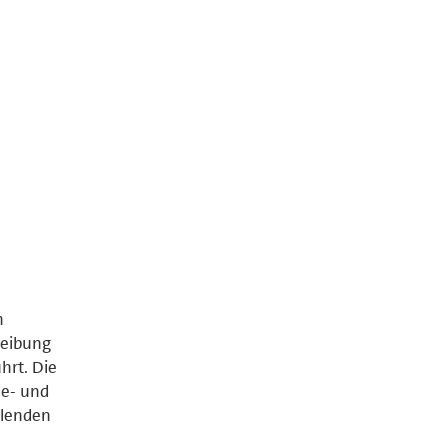
n
reibung
hrt. Die
de- und
llenden