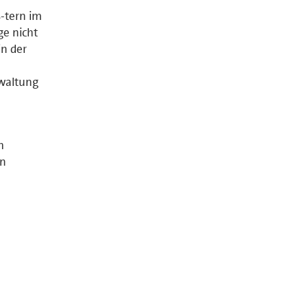
s-tern im
ge nicht
in der
rwaltung
m
en