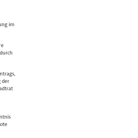
lung im
re
 durch
ntrags,
 der
adtrat
ntnis
bote